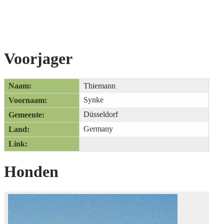
Voorjager
Naam:
Thiemann
Synke
Voornaam:
Düsseldorf
Gemeente:
Germany
Land:
Link:
Honden