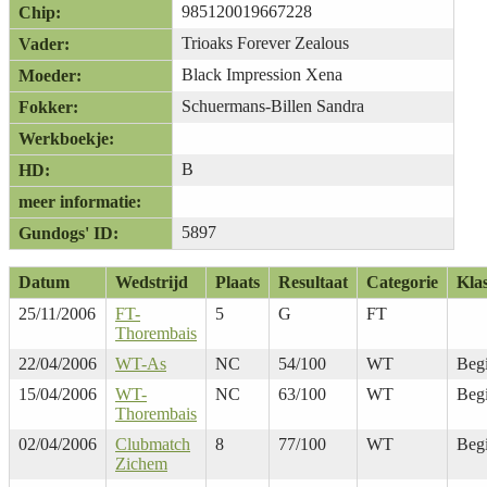
985120019667228
Chip:
Trioaks Forever Zealous
Vader:
Black Impression Xena
Moeder:
Schuermans-Billen Sandra
Fokker:
Werkboekje:
B
HD:
meer informatie:
5897
Gundogs' ID:
Datum
Wedstrijd
Plaats
Resultaat
Categorie
Kla
25/11/2006
FT-
5
G
FT
Thorembais
22/04/2006
WT-As
NC
54/100
WT
Beg
15/04/2006
WT-
NC
63/100
WT
Beg
Thorembais
02/04/2006
Clubmatch
8
77/100
WT
Beg
Zichem