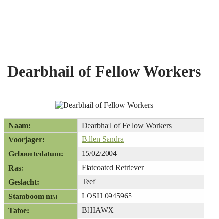
Dearbhail of Fellow Workers
Naam:
Dearbhail of Fellow Workers
Billen Sandra
Voorjager:
15/02/2004
Geboortedatum:
Flatcoated Retriever
Ras:
Teef
Geslacht:
LOSH 0945965
Stamboom nr.:
BHIAWX
Tatoe: